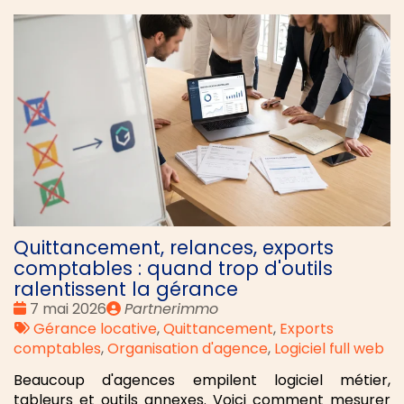
Quittancement, relances, exports
comptables : quand trop d'outils
ralentissent la gérance
Date
Publié
7 mai 2026
Partnerimmo
:
Tags
par
Gérance locative
,
Quittancement
,
Exports
:
comptables
,
Organisation d'agence
,
Logiciel full web
Beaucoup d'agences empilent logiciel métier,
tableurs et outils annexes. Voici comment mesurer