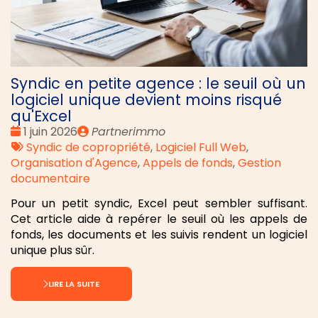
Syndic en petite agence : le seuil où un
logiciel unique devient moins risqué
qu'Excel
Date
Publié
1 juin 2026
Partnerimmo
:
Tags
par
Syndic de copropriété
,
Logiciel Full Web
,
:
Organisation d'Agence
,
Appels de fonds
,
Gestion
documentaire
Pour un petit syndic, Excel peut sembler suffisant.
Cet article aide à repérer le seuil où les appels de
fonds, les documents et les suivis rendent un logiciel
unique plus sûr.
LIRE LA SUITE