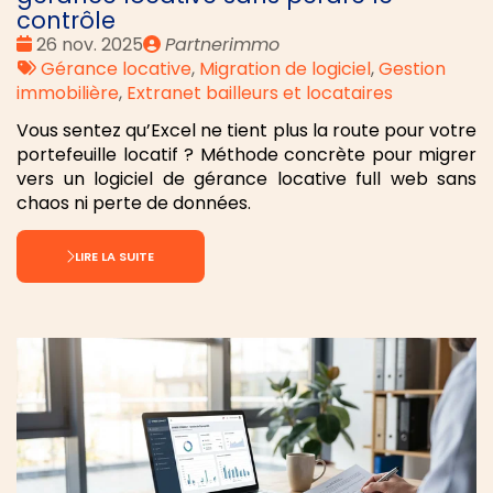
contrôle
Date
Publié
26 nov. 2025
Partnerimmo
:
Tags
par
Gérance locative
,
Migration de logiciel
,
Gestion
:
immobilière
,
Extranet bailleurs et locataires
Vous sentez qu’Excel ne tient plus la route pour votre
portefeuille locatif ? Méthode concrète pour migrer
vers un logiciel de gérance locative full web sans
chaos ni perte de données.
LIRE LA SUITE