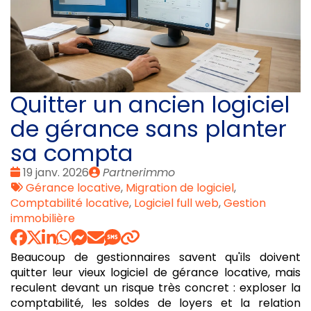
Quitter un ancien logiciel
de gérance sans planter
sa compta
Date
Publié
19 janv. 2026
Partnerimmo
:
Tags
par
Gérance locative
,
Migration de logiciel
,
:
Comptabilité locative
,
Logiciel full web
,
Gestion
immobilière
Beaucoup de gestionnaires savent qu'ils doivent
quitter leur vieux logiciel de gérance locative, mais
reculent devant un risque très concret : exploser la
comptabilité, les soldes de loyers et la relation