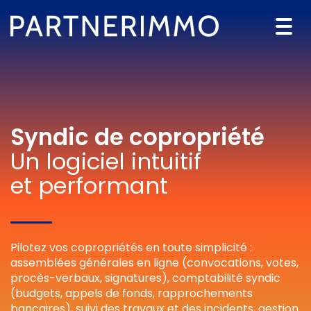
Togg
navi
Syndic de copropriété
Un logiciel intuitif
et performant
Pilotez vos copropriétés en toute simplicité :
assemblées générales en ligne (convocations, votes,
procès-verbaux, signatures), comptabilité syndic
(budgets, appels de fonds, rapprochements
bancaires), suivi des travaux et des incidents, gestion