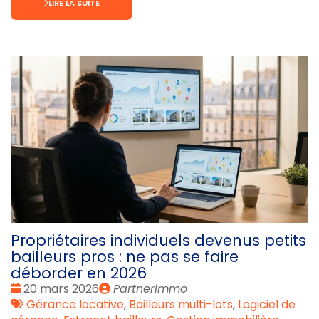
LIRE LA SUITE
Propriétaires individuels devenus petits
bailleurs pros : ne pas se faire
déborder en 2026
Date
Publié
20 mars 2026
Partnerimmo
:
Tags
par
Gérance locative
,
Bailleurs multi-lots
,
Logiciel de