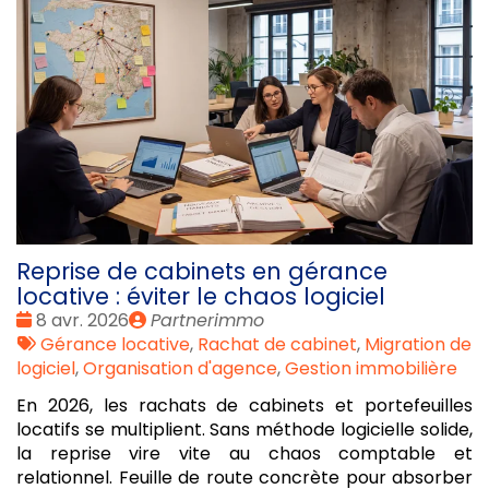
Reprise de cabinets en gérance
locative : éviter le chaos logiciel
Date
Publié
8 avr. 2026
Partnerimmo
:
Tags
par
Gérance locative
,
Rachat de cabinet
,
Migration de
:
logiciel
,
Organisation d'agence
,
Gestion immobilière
En 2026, les rachats de cabinets et portefeuilles
locatifs se multiplient. Sans méthode logicielle solide,
la reprise vire vite au chaos comptable et
relationnel. Feuille de route concrète pour absorber