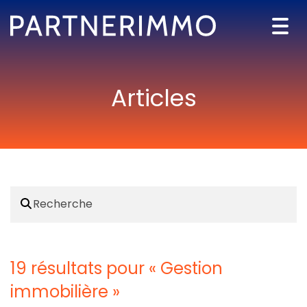
Togg
navi
Articles
19 résultats pour «
Gestion
immobilière
»