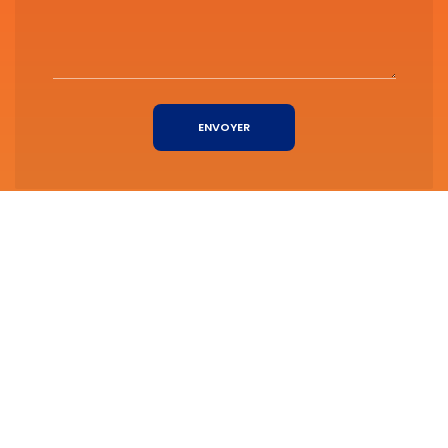
ENVOYER
Nous soutenons une économie responsable
Nos solutions
-
Nos logiciels
-
Nos outils
-
Comparaison des meilleurs logiciels