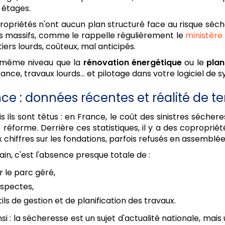
s étages.
opriétés n'ont aucun plan structuré face au risque séchere
s massifs, comme le rappelle régulièrement le
ministère 
ers lourds, coûteux, mal anticipés.
u même niveau que la
rénovation énergétique
ou le
plan
nce, travaux lourds... et pilotage dans votre logiciel de s
nce : données récentes et réalité de te
s ils sont têtus : en France, le coût des sinistres sécher
réforme. Derrière ces statistiques, il y a des copropri
x chiffres sur les fondations, parfois refusés en assemblé
ain, c'est l'absence presque totale de :
 le parc géré,
uspectes,
ils de gestion et de planification des travaux.
si : la sécheresse est un sujet d'actualité nationale, m