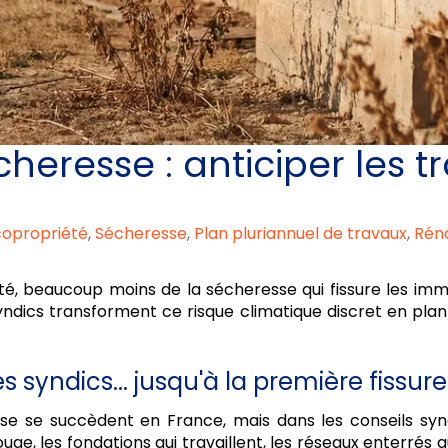
heresse : anticiper les 
copropriété
,
Sécheresse
,
Plan pluriannuel de travaux
,
Rén
é, beaucoup moins de la sécheresse qui fissure les imm
ics transforment ce risque climatique discret en plan d'
 syndics... jusqu'à la première fissur
sse se succèdent en France, mais dans les conseils synd
ge, les fondations qui travaillent, les réseaux enterrés qu