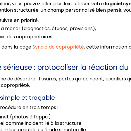
ur, vous pouvez aller plus loin : utiliser votre
logiciel sy
ntion structurée, un champ personnalisé bien pensé, vou
uivre en priorité,
s à mener (diagnostics, études, provisions),
is des copropriétaires.
s dans la page
Syndic de copropriété
, cette information 
.
 sérieuse : protocoliser la réaction du
igne de désordre : fissures, portes qui coincent, escaliers
a copropriété.
e simple et traçable
rocédure en trois temps :
net (photos à l'appui).
l comme incident lié à la structure.
xpertise amiable ou étude structurelle.