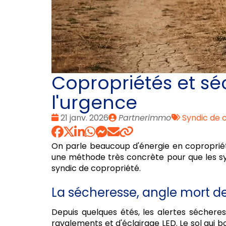
Copropriétés et séc
l'urgence
Date
Publié
Tags
21 janv. 2026
Partnerimmo
Syndic de 
:
par
:
On parle beaucoup d'énergie en copropriét
une méthode très concrète pour que les synd
syndic de copropriété.
La sécheresse, angle mort des
Depuis quelques étés, les alertes séchere
ravalements et d'éclairage LED. Le sol qui bou