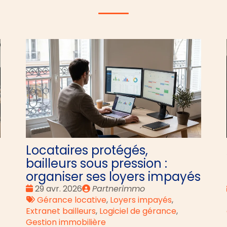
Locataires protégés,
bailleurs sous pression :
organiser ses loyers impayés
Date
Publié
29 avr. 2026
Partnerimmo
:
Tags
par
Gérance locative
,
Loyers impayés
,
:
Extranet bailleurs
,
Logiciel de gérance
,
Gestion immobilière