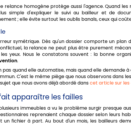
ne relance homogène protège aussi l'agence. Quand les r
 plus simple d'expliquer le suivi au bailleur et de d
ernement ; elle évite surtout les oublis banals, ceux qui coû
le
reur symétrique. Dès qu'un dossier comporte un plan d'a
conflictuel, la relance ne peut plus être purement mécani
 les yeux. Nous le constatons souvent : la bonne organ
rvention
.
n pas quand elle automatise, mais quand elle demande à d
ommun. C'est le même piège que nous observons dans les s
 sujet que nous avons déjà abordé dans
cet article sur les
ait apparaître les failles
plusieurs immeubles a vu le problème surgir presque auss
gestionnaires reprenaient chaque dossier selon leurs habit
 un fichier à part. Au bout d'un mois, les bailleurs dem