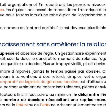
il était organisationnel. En recentrant les premiers nive
les
, les équipes ont cessé de reconstituer l'historique à la
ue nous faisons lors d'une mise à plat de l'organisation 
e, comme on l'entend parfois. Elle est devenue plus lisible
encaissement sans améliorer la relatio
uplesse
et absence de règle. Un gestionnaire expérimenté
sit seul le délai, le canal et le moment de relance, l'
qualifier un dossier. Plus un impayé vieillit, plus il devi
ombre d'impayés, jamais le
temps passé par dossier
. O
usieurs interventions à des retards simples, votre org
omparatif de logiciels de gérance locative
est d'ailleurs
cle permet vraiment de centraliser relances, pièces et suiv
icateurs fins. Il faut suivre au minimum
le délai entre l
le nombre de dossiers nécessitant une reprise manu
ers de la
FNAIM
ou de
l'UNIS
nourrissent utilement cette réf