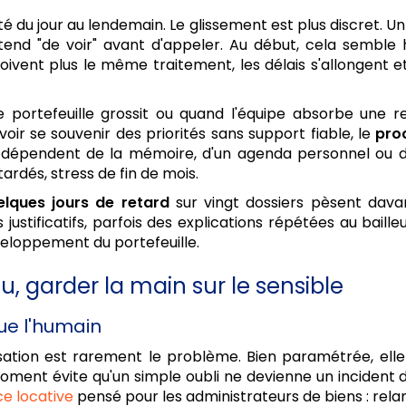
é du jour au lendemain. Le glissement est plus discret. U
ttend "de voir" avant d'appeler. Au début, cela semble 
ivent plus le même traitement, les délais s'allongent et l
e portefeuille grossit ou quand l'équipe absorbe une re
ir se souvenir des priorités sans support fiable, le
pro
s dépendent de la mémoire, d'un agenda personnel ou d
ardés, stress de fin de mois.
lques jours de retard
sur vingt dossiers pèsent davan
s justificatifs, parfois des explications répétées au baill
veloppement du portefeuille.
, garder la main sur le sensible
ue l'humain
isation est rarement le problème. Bien paramétrée, ell
ment évite qu'un simple oubli ne devienne un incident 
ce locative
pensé pour les administrateurs de biens : relan