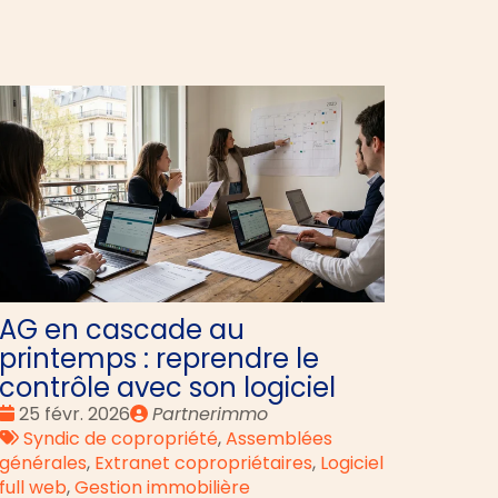
AG en cascade au
printemps : reprendre le
contrôle avec son logiciel
Date
Publié
25 févr. 2026
Partnerimmo
:
Tags
par
Syndic de copropriété
,
Assemblées
:
générales
,
Extranet copropriétaires
,
Logiciel
full web
,
Gestion immobilière