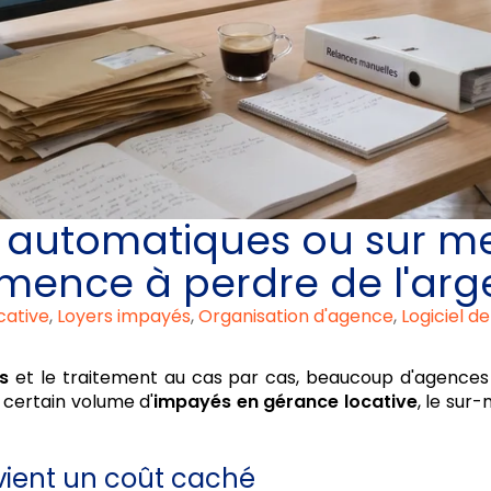
 automatiques ou sur mes
ence à perdre de l'arg
cative
,
Loyers impayés
,
Organisation d'agence
,
Logiciel d
s
et le traitement au cas par cas, beaucoup d'agences p
un certain volume d'
impayés en gérance locative
, le sur
vient un coût caché