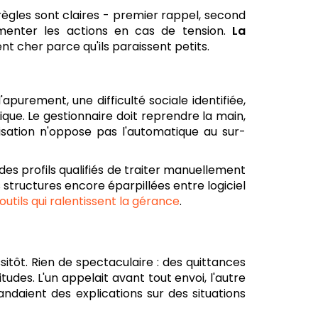
ègles sont claires - premier rappel, second
ocumenter les actions en cas de tension.
La
tent cher parce qu'ils paraissent petits.
purement, une difficulté sociale identifiée,
que. Le gestionnaire doit reprendre la main,
isation n'oppose pas l'automatique au sur-
es profils qualifiés de traiter manuellement
tructures encore éparpillées entre logiciel
 outils qui ralentissent la gérance
.
itôt. Rien de spectaculaire : des quittances
udes. L'un appelait avant tout envoi, l'autre
andaient des explications sur des situations