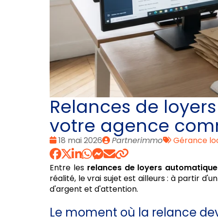
Relances de loyers
votre agence comm
Date
Publié
Tags
18 mai 2026
Partnerimmo
Gérance lo
:
par
:
Entre les
relances de loyers automatique
réalité, le vrai sujet est ailleurs : à partir d'
d'argent et d'attention.
Le moment où la relance de