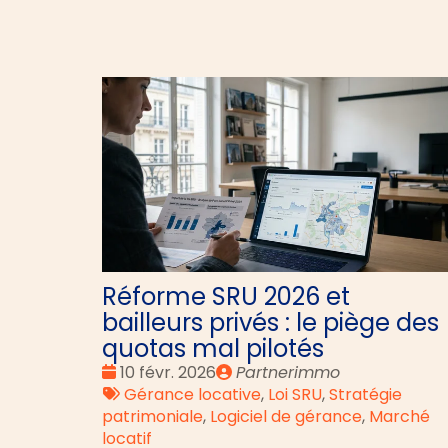
Réforme SRU 2026 et
bailleurs privés : le piège des
quotas mal pilotés
Date
Publié
10 févr. 2026
Partnerimmo
:
Tags
par
Gérance locative
,
Loi SRU
,
Stratégie
:
patrimoniale
,
Logiciel de gérance
,
Marché
locatif