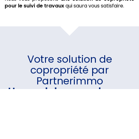
pour le suivi de travaux
qui saura vous satisfaire.
Votre
solution de
copropriété
par
Partnerimmo
Un module pour chaque
besoin
Un logiciel intuitif et performant sur lequel vous avez
la possibilité d'intégrer le(s) module(s) de votre