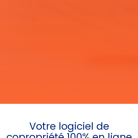
Votre
logiciel de
copropriété
100% en ligne