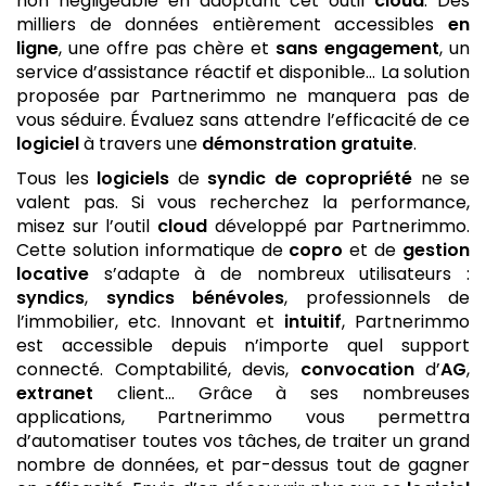
non négligeable en adoptant cet outil
cloud
. Des
milliers de données entièrement accessibles
en
ligne
, une offre pas chère et
sans engagement
, un
service d’assistance réactif et disponible… La solution
proposée par Partnerimmo ne manquera pas de
vous séduire. Évaluez sans attendre l’efficacité de ce
logiciel
à travers une
démonstration gratuite
.
Tous les
logiciels
de
syndic de copropriété
ne se
valent pas. Si vous recherchez la performance,
misez sur l’outil
cloud
développé par Partnerimmo.
Cette solution informatique de
copro
et de
gestion
locative
s’adapte à de nombreux utilisateurs :
syndics
,
syndics bénévoles
, professionnels de
l’immobilier, etc. Innovant et
intuitif
, Partnerimmo
est accessible depuis n’importe quel support
connecté. Comptabilité, devis,
convocation
d’
AG
,
extranet
client… Grâce à ses nombreuses
applications, Partnerimmo vous permettra
d’automatiser toutes vos tâches, de traiter un grand
nombre de données, et par-dessus tout de gagner