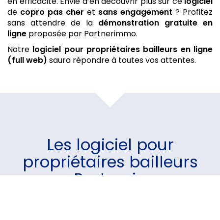
en efficacité. Envie d’en découvrir plus sur ce
logiciel
de
copro
pas cher
et
sans engagement
? Profitez
sans attendre de la
démonstration gratuite
en
ligne
proposée par Partnerimmo.
Notre
logiciel pour propriétaires bailleurs
en ligne
(full web)
saura répondre à toutes vos attentes.
Les
logiciel pour
propriétaires bailleurs
par Partnerimmo
Un module pour chaque
besoin