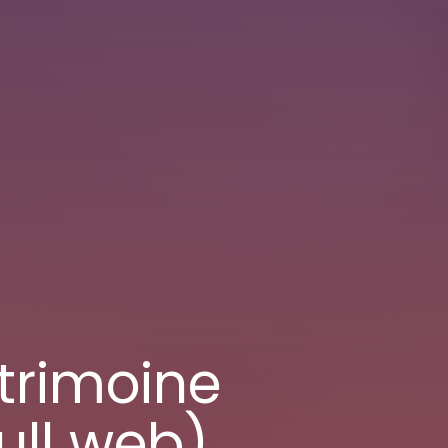
atrimoine
full web)