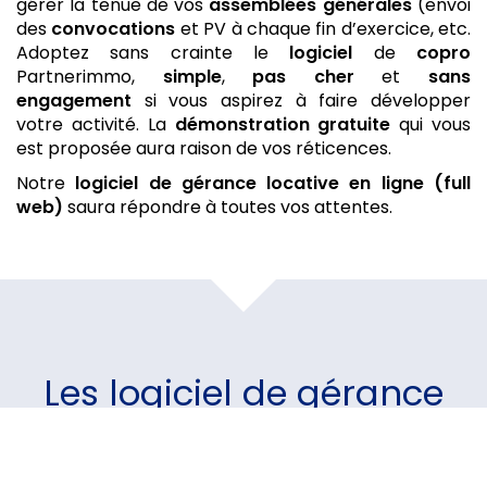
gérer la tenue de vos
assemblées générales
(envoi
des
convocations
et PV à chaque fin d’exercice, etc.
Adoptez sans crainte le
logiciel
de
copro
Partnerimmo,
simple
,
pas cher
et
sans
engagement
si vous aspirez à faire développer
votre activité. La
démonstration gratuite
qui vous
est proposée aura raison de vos réticences.
Notre
logiciel de gérance locative
en ligne (full
web)
saura répondre à toutes vos attentes.
Les
logiciel de gérance
locative
par Partnerimmo
Un module pour chaque