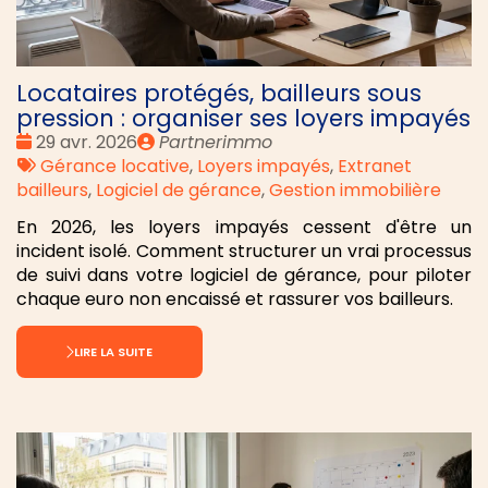
Locataires protégés, bailleurs sous
pression : organiser ses loyers impayés
Date
Publié
29 avr. 2026
Partnerimmo
:
Tags
par
Gérance locative
,
Loyers impayés
,
Extranet
:
bailleurs
,
Logiciel de gérance
,
Gestion immobilière
En 2026, les loyers impayés cessent d'être un
incident isolé. Comment structurer un vrai processus
de suivi dans votre logiciel de gérance, pour piloter
chaque euro non encaissé et rassurer vos bailleurs.
LIRE LA SUITE