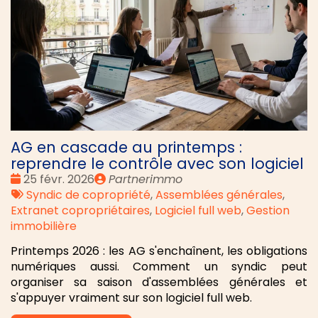
AG en cascade au printemps :
reprendre le contrôle avec son logiciel
Date
Publié
25 févr. 2026
Partnerimmo
:
Tags
par
Syndic de copropriété
,
Assemblées générales
,
:
Extranet copropriétaires
,
Logiciel full web
,
Gestion
immobilière
Printemps 2026 : les AG s'enchaînent, les obligations
numériques aussi. Comment un syndic peut
organiser sa saison d'assemblées générales et
s'appuyer vraiment sur son logiciel full web.