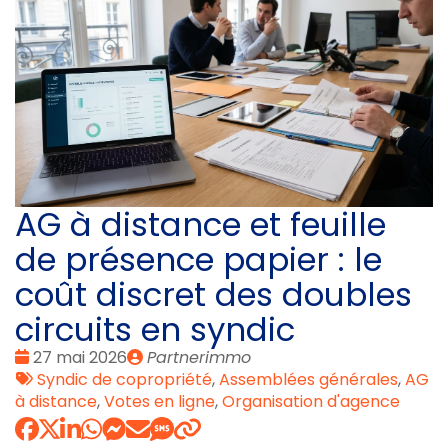
AG à distance et feuille
de présence papier : le
coût discret des doubles
circuits en syndic
Date
Publié
27 mai 2026
Partnerimmo
:
Tags
par
Syndic de copropriété
,
Assemblées générales
,
AG
:
à distance
,
Votes en ligne
,
Organisation d'agence