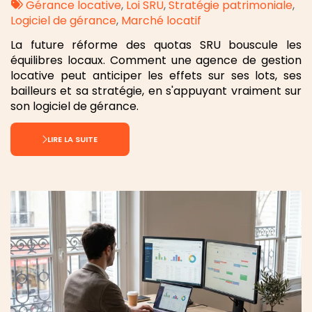
:
Tags
par
Gérance locative
,
Loi SRU
,
Stratégie patrimoniale
,
:
Logiciel de gérance
,
Marché locatif
La future réforme des quotas SRU bouscule les
équilibres locaux. Comment une agence de gestion
locative peut anticiper les effets sur ses lots, ses
bailleurs et sa stratégie, en s'appuyant vraiment sur
son logiciel de gérance.
LIRE LA SUITE