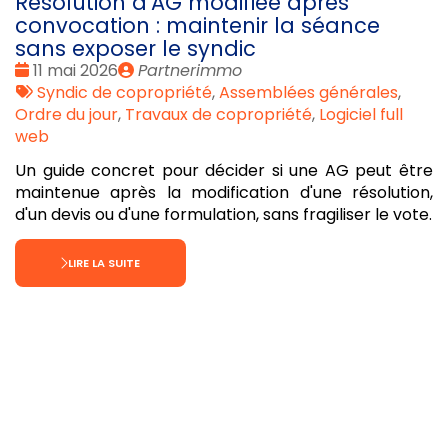
Résolution d'AG modifiée après
convocation : maintenir la séance
sans exposer le syndic
Date
Publié
11 mai 2026
Partnerimmo
:
Tags
par
Syndic de copropriété
,
Assemblées générales
,
:
Ordre du jour
,
Travaux de copropriété
,
Logiciel full
web
Un guide concret pour décider si une AG peut être
maintenue après la modification d'une résolution,
d'un devis ou d'une formulation, sans fragiliser le vote.
LIRE LA SUITE