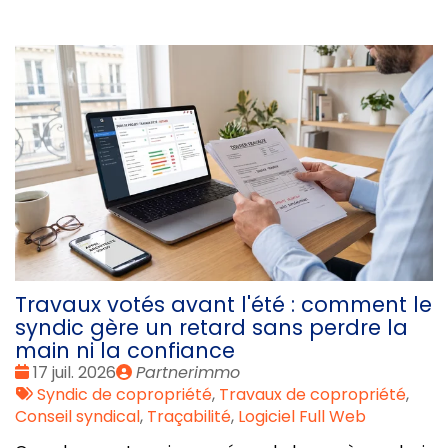
Travaux votés avant l'été : comment le
syndic gère un retard sans perdre la
main ni la confiance
Date
Publié
17 juil. 2026
Partnerimmo
:
Tags
par
Syndic de copropriété
,
Travaux de copropriété
,
:
Conseil syndical
,
Traçabilité
,
Logiciel Full Web