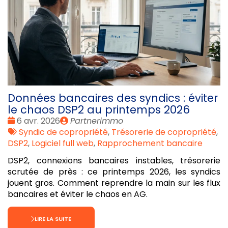
Données bancaires des syndics : éviter
le chaos DSP2 au printemps 2026
Date
Publié
6 avr. 2026
Partnerimmo
:
Tags
par
Syndic de copropriété
,
Trésorerie de copropriété
,
:
DSP2
,
Logiciel full web
,
Rapprochement bancaire
DSP2, connexions bancaires instables, trésorerie
scrutée de près : ce printemps 2026, les syndics
jouent gros. Comment reprendre la main sur les flux
bancaires et éviter le chaos en AG.
LIRE LA SUITE