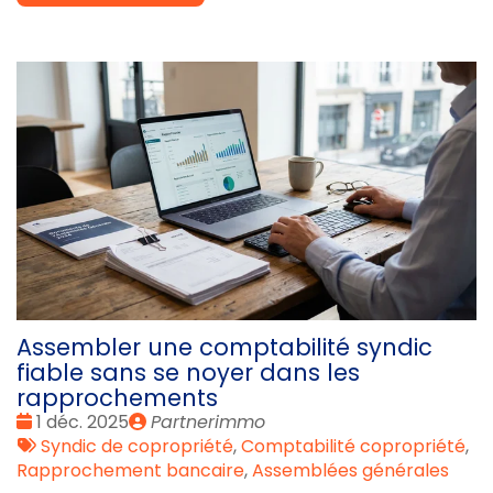
Assembler une comptabilité syndic
fiable sans se noyer dans les
rapprochements
Date
Publié
1 déc. 2025
Partnerimmo
:
Tags
par
Syndic de copropriété
,
Comptabilité copropriété
,
:
Rapprochement bancaire
,
Assemblées générales