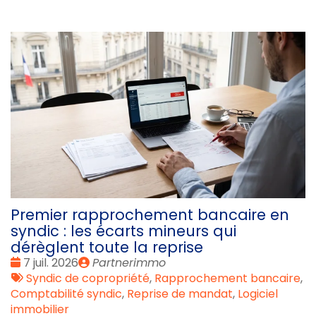
Premier rapprochement bancaire en
syndic : les écarts mineurs qui
dérèglent toute la reprise
Date
Publié
7 juil. 2026
Partnerimmo
:
Tags
par
Syndic de copropriété
,
Rapprochement bancaire
,
:
Comptabilité syndic
,
Reprise de mandat
,
Logiciel
immobilier