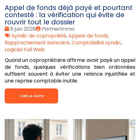
Appel de fonds déjà payé et pourtant
contesté : la vérification qui évite de
rouvrir tout le dossier
Date
Publié
8 juin 2026
Partnerimmo
:
Tags
par
Syndic de copropriété
,
Appels de fonds
,
:
Rapprochement bancaire
,
Comptabilité syndic
,
Logiciel Full Web
Quand un copropriétaire affirme avoir payé un appel
de fonds, quelques vérifications bien ordonnées
suffisent souvent à éviter une relance injustifiée et
une reprise comptable inutile.
LIRE LA SUITE