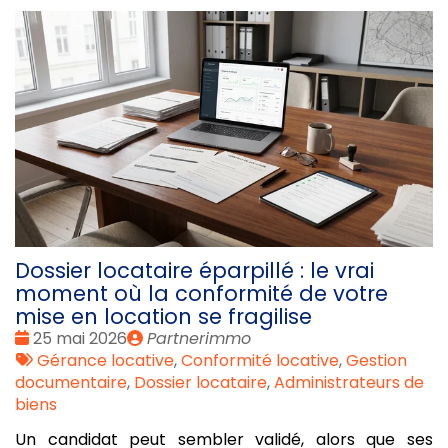
Dossier locataire éparpillé : le vrai
moment où la conformité de votre
mise en location se fragilise
Date
Publié
25 mai 2026
Partnerimmo
:
Tags
par
Gérance locative
,
Conformité locative
,
Gestion
:
documentaire
,
Dossier locataire
,
Administrateurs de
biens
Un candidat peut sembler validé, alors que ses